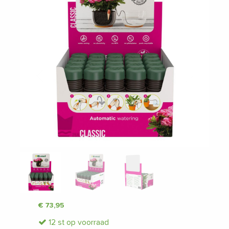
Vorige
Volgende
€
73,95
12 st op voorraad