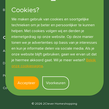
Cookies?
Bedrijfsgegevens
We maken gebruik van cookies en soortgelijke
technieken om je beter en persoonlijker te kunnen
helpen. Met cookies volgen wij en derden je
internetgedrag op onze website. Op deze manier
Overige informatie
tonen we je advertenties op basis van je interesses
en kun je informatie delen via sociale media. Als je
Algemene voorwaarden
onze website blijft gebruiken, gaan we ervan uit dat
je hiermee akkoord gaat. Wil je meer weten?
Bekijk
Disclaimer
onze cookiepagina
.
Privacyverklaring
Accepteer
Voorkeuren
Cookies
© 2026 2Clever Homeshopping