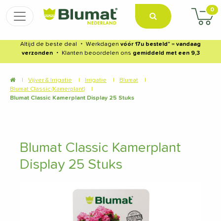
0
Altijd de beste deal
・
Werkdagen
vóór 17u besteld
* =
vandaag
verzonden
・
Klanten beoordelen ons
gemiddeld met een 9,3
|
Vijver & Irrigatie
|
Irrigatie
|
Blumat
|
Blumat Classic (Kamerplant)
|
Blumat Classic Kamerplant Display 25 Stuks
Blumat Classic Kamerplant
Display 25 Stuks