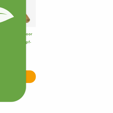
t Uitsteker voor
t Digital
iometer & Tropf-
at Maxi
5
 st op voorraad
Toevoegen