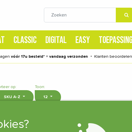
AT
CLASSIC
DIGITAL
EASY
TOEPASSIN
dagen
vóór 17u besteld
* =
vandaag verzonden
・
Klanten beoordele
rteer op:
Toon:
SKU A-Z
12
kies?