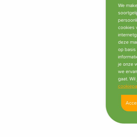
We maken
soortgeli
persoonli
cookies 
internet
B
deze man
T
op basis 
informati
je onze w
€
we ervan
gaat. Wi
cookiepa
Acce