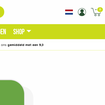
0
GEN
SHOP
n ons
gemiddeld met een 9,3