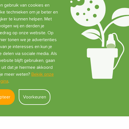
 gebruik van cookies en
jke technieken om je beter en
jker te kunnen helpen. Met
volgen wij en derden je
gedrag op onze website. Op
lumat Digital
Blumat Beschermkap
Bluma
ier tonen we je advertenties
ensiometer
voor Blumat Digital
Bluma
van je interesses en kun je
Tensiometer
Tens
Blum
e delen via sociale media. Als
ebsite blijft gebruiken, gaan
49,45
€
4,95
€
9,9
 uit dat je hiermee akkoord
22 st op voorraad
18 st op voorraad
12
l je meer weten?
Bekijk onze
gina
.
Toevoegen
Toevoegen
pteer
Voorkeuren