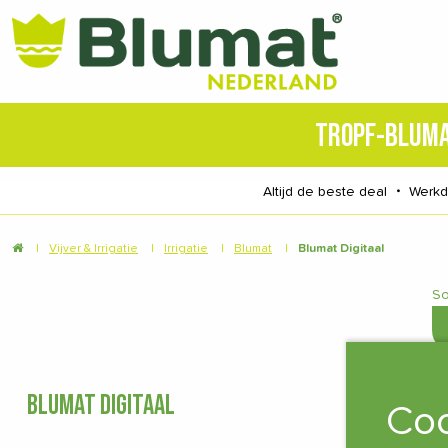
TROPF-BLUM
Altijd de beste deal
・
Werk
|
Vijver & Irrigatie
|
Irrigatie
|
Blumat
|
Blumat Digitaal
So
BLUMAT DIGITAAL
Coo