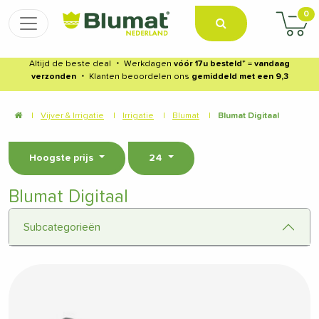
0
Altijd de beste deal
・
Werkdagen
vóór 17u besteld
* =
vandaag
verzonden
・
Klanten beoordelen ons
gemiddeld met een 9,3
|
Vijver & Irrigatie
|
Irrigatie
|
Blumat
|
Blumat Digitaal
Hoogste prijs
24
Blumat Digitaal
Subcategorieën