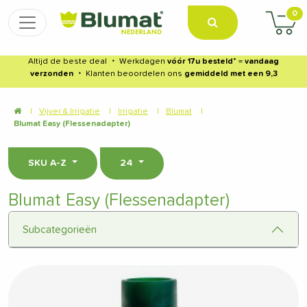
0
Altijd de beste deal
・
Werkdagen
vóór 17u besteld
* =
vandaag
verzonden
・
Klanten beoordelen ons
gemiddeld met een 9,3
|
Vijver & Irrigatie
|
Irrigatie
|
Blumat
|
Blumat Easy (Flessenadapter)
SKU A-Z
24
Blumat Easy (Flessenadapter)
Subcategorieën