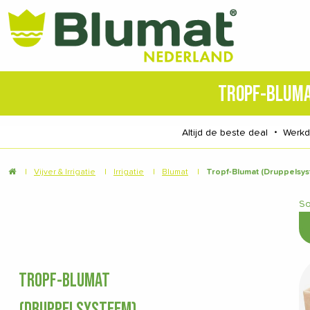
TROPF-BLUM
Altijd de beste deal
・
Werk
|
Vijver & Irrigatie
|
Irrigatie
|
Blumat
|
Tropf-Blumat (Druppelsy
So
TROPF-BLUMAT
(DRUPPELSYSTEEM)