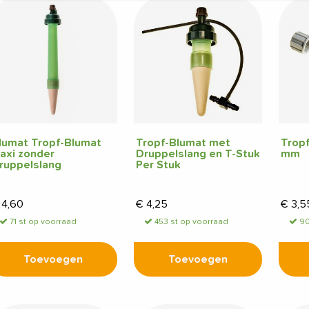
lumat Tropf-Blumat
Tropf-Blumat met
Tropf
axi zonder
Druppelslang en T-Stuk
mm
ruppelslang
Per Stuk
4,60
€
4,25
€
3,5
71 st op voorraad
453 st op voorraad
90
Toevoegen
Toevoegen