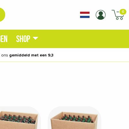
0
GEN
SHOP
n ons
gemiddeld met een 9,3