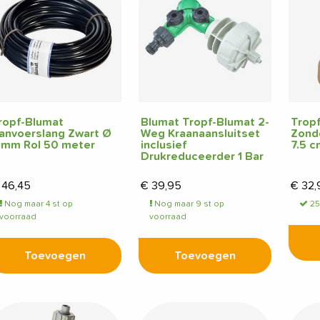
ropf-Blumat
Blumat Tropf-Blumat 2-
Trop
anvoerslang Zwart Ø
Weg Kraanaansluitset
Zond
 mm Rol 50 meter
inclusief
7.5 c
Drukreduceerder 1 Bar
46,45
€
39,95
€
32,
Nog maar 4 st op
Nog maar 9 st op
25
voorraad
voorraad
Toevoegen
Toevoegen