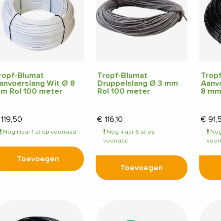
ropf-Blumat
Tropf-Blumat
Trop
anvoerslang Wit Ø 8
Druppelslang Ø 3 mm
Aanv
m Rol 100 meter
Rol 100 meter
8 mm
119,50
€
116,10
€
91,
Nog maar 1 st op voorraad
Nog maar 6 st op
Nog
voorraad
voor
Toevoegen
Toevoegen