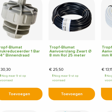
ropf-Blumat
Tropf-Blumat
Trop
rukreduceerder 1 Bar
Aanvoerslang Zwart Ø
Aanv
/4" Binnendraad
8 mm Rol 25 meter
mm R
30,30
€
25,50
€
13,1
Nog maar 9 st op
Nog maar 9 st op
Nog
voorraad
voorraad
voor
Toevoegen
Toevoegen