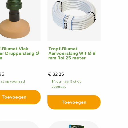
f-Blumat Vlak
Tropf-Blumat
er Druppelslang Ø
Aanvoerslang Wit Ø 8
m
mm Rol 25 meter
95
€
32,25
 st op voorraad
Nog maar 5 st op
voorraad
Toevoegen
Toevoegen