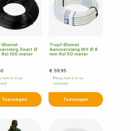
f-Blumat
Tropf-Blumat
oerslang Zwart Ø
Aanvoerslang Wit Ø 8
 Rol 100 meter
mm Rol 50 meter
50
€
59,95
 maar 6 st op
Nog maar 2 st op
raad
voorraad
Toevoegen
Toevoegen