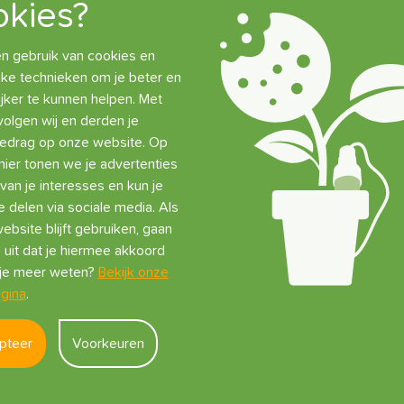
kies?
 gebruik van cookies en
jke technieken om je beter en
jker te kunnen helpen. Met
volgen wij en derden je
gedrag op onze website. Op
ier tonen we je advertenties
van je interesses en kun je
lumat Tropf-Blumat
Tropf-Blumat Maxi met
Blum
3 mm Druppelslang +
60 cm Druppelslang en
Filte
e delen via sociale media. Als
ini T + Mini Verbinders
T-Stuk
Door
ebsite blijft gebruiken, gaan
et
 uit dat je hiermee akkoord
7,15
€
5,95
€
5,7
l je meer weten?
Bekijk onze
34 st op voorraad
540 st op voorraad
29
gina
.
Toevoegen
Toevoegen
pteer
Voorkeuren