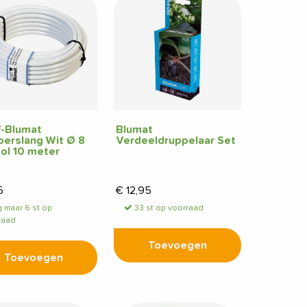
f-Blumat
Blumat
oerslang Wit Ø 8
Verdeeldruppelaar Set
ol 10 meter
5
€
12,95
 maar 6 st op
33 st op voorraad
raad
Toevoegen
Toevoegen