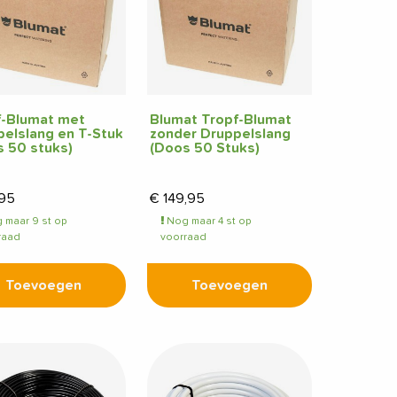
f-Blumat met
Blumat Tropf-Blumat
elslang en T-Stuk
zonder Druppelslang
 50 stuks)
(Doos 50 Stuks)
,95
€
149,95
 maar 9 st op
Nog maar 4 st op
raad
voorraad
Toevoegen
Toevoegen