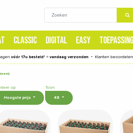
AT
CLASSIC
DIGITAL
EASY
TOEPASSIN
dagen
vóór 17u besteld
* =
vandaag verzonden
・
Klanten beoordele
steem)
rteer op:
Toon:
Hoogste prijs
48