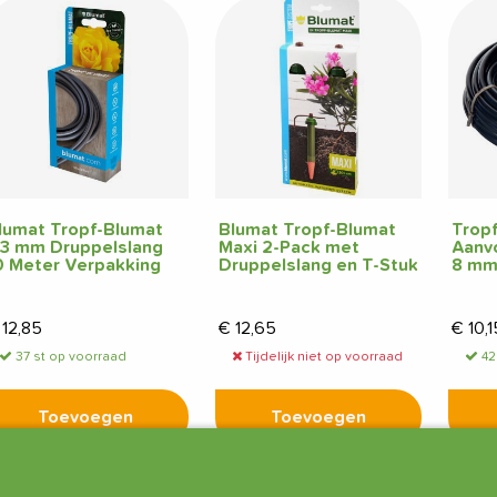
lumat Tropf-Blumat
Blumat Tropf-Blumat
Trop
3 mm Druppelslang
Maxi 2-Pack met
Aanv
0 Meter Verpakking
Druppelslang en T-Stuk
8 mm
12,85
€
12,65
€
10,1
37 st op voorraad
Tijdelijk niet op voorraad
42
Toevoegen
Toevoegen