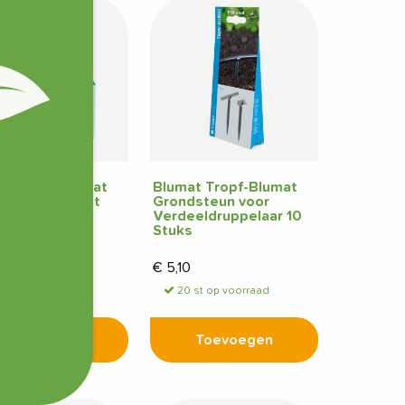
at Tropf-Blumat
Blumat Tropf-Blumat
r voor Watervat
Grondsteun voor
voer
Verdeeldruppelaar 10
Stuks
0
€
5,10
 st op voorraad
20 st op voorraad
Toevoegen
Toevoegen