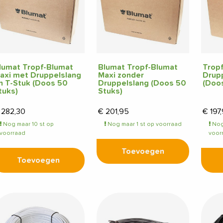
lumat Tropf-Blumat
Blumat Tropf-Blumat
Trop
axi met Druppelslang
Maxi zonder
Drupp
n T-Stuk (Doos 50
Druppelslang (Doos 50
(Doos
tuks)
Stuks)
282,30
€
201,95
€
197
Nog maar 10 st op
Nog maar 1 st op voorraad
Nog
voorraad
voor
Toevoegen
Toevoegen