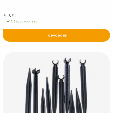
€
0,35
516 st op voorraad
Toevoegen