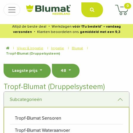
0
Altijd de beste deal
・
Werkdagen
vóór 17u besteld
* =
vandaag
verzonden
・
Klanten beoordelen ons
gemiddeld met een 9,3
|
Vijver & Irrigatie
|
Irrigatie
|
Blumat
|
Tropf-Blumat (Druppelsysteem)
Laagste prijs
48
Tropf-Blumat (Druppelsysteem)
Subcategorieën
Tropf-Blumat Sensoren
Tropf-Blumat Wateraanvoer