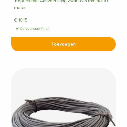
Tropf-Blumat Aanvoerslang Zwart Ø 8 mm Rol 10
meter
€
10,15
Op voorraad (41 st)
Toevoegen