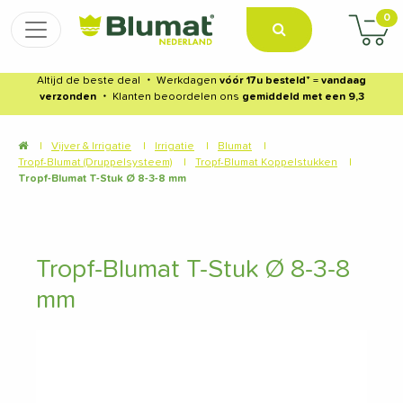
0
Altijd de beste deal
・
Werkdagen
vóór 17u besteld
* =
vandaag
verzonden
・
Klanten beoordelen ons
gemiddeld met een 9,3
|
Vijver & Irrigatie
|
Irrigatie
|
Blumat
|
Tropf-Blumat (Druppelsysteem)
|
Tropf-Blumat Koppelstukken
|
Tropf-Blumat T-Stuk Ø 8-3-8 mm
Tropf-Blumat T-Stuk Ø 8-3-8
mm