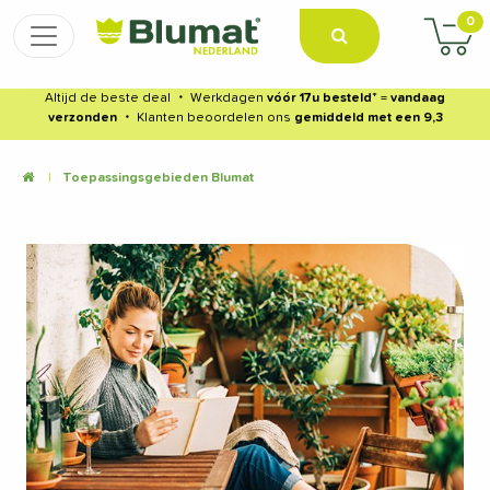
0
Altijd de beste deal
・
Werkdagen
vóór 17u besteld
* =
vandaag
verzonden
・
Klanten beoordelen ons
gemiddeld met een 9,3
|
Toepassingsgebieden Blumat