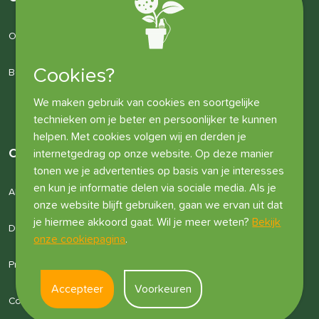
Over ons
Cookies?
Bedrijfsgegevens
We maken gebruik van cookies en soortgelijke
technieken om je beter en persoonlijker te kunnen
helpen. Met cookies volgen wij en derden je
Overige informatie
internetgedrag op onze website. Op deze manier
tonen we je advertenties op basis van je interesses
en kun je informatie delen via sociale media. Als je
Algemene voorwaarden
onze website blijft gebruiken, gaan we ervan uit dat
je hiermee akkoord gaat. Wil je meer weten?
Bekijk
Disclaimer
onze cookiepagina
.
Privacyverklaring
Accepteer
Voorkeuren
Cookies