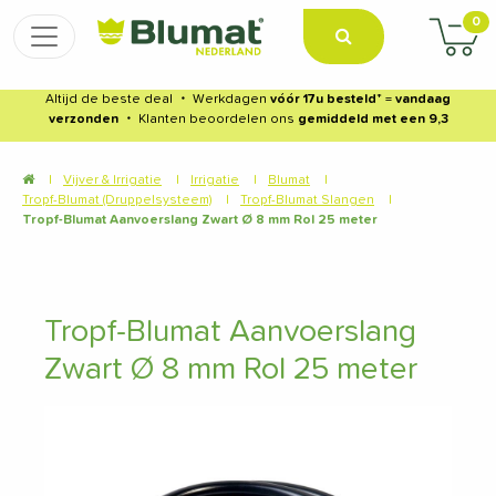
0
Altijd de beste deal
・
Werkdagen
vóór 17u besteld
* =
vandaag
verzonden
・
Klanten beoordelen ons
gemiddeld met een 9,3
|
Vijver & Irrigatie
|
Irrigatie
|
Blumat
|
Tropf-Blumat (Druppelsysteem)
|
Tropf-Blumat Slangen
|
Tropf-Blumat Aanvoerslang Zwart Ø 8 mm Rol 25 meter
Tropf-Blumat Aanvoerslang
Zwart Ø 8 mm Rol 25 meter