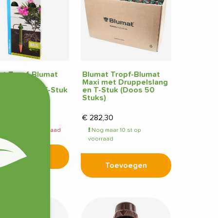
at Tropf-Blumat
Blumat Tropf-Blumat
 2-Pack met
Maxi met Druppelslang
elslang en T-Stuk
en T-Stuk (Doos 50
Stuks)
65
€
282,30
delijk niet op voorraad
Nog maar 10 st op
voorraad
Toevoegen
Toevoegen