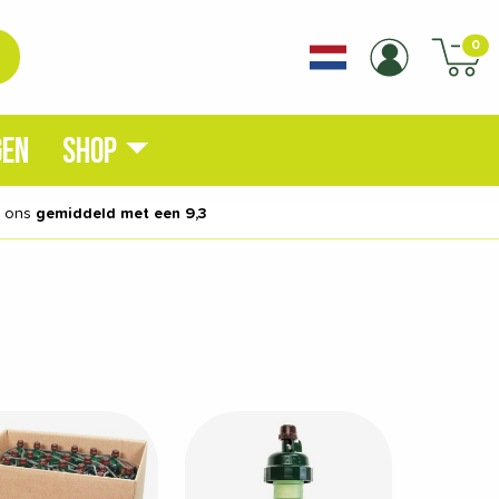
0
GEN
SHOP
n ons
gemiddeld met een 9,3