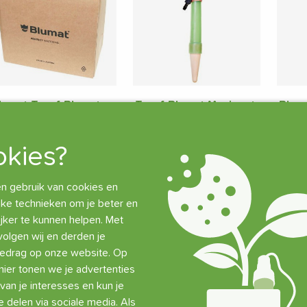
lumat Tropf-Blumat
Tropf-Blumat Maxi met
Blum
onder Druppelslang
60 cm Druppelslang en
Maxi
Doos 50 Stuks)
T-Stuk
Drupp
kies?
149,95
€
5,95
€
12,
Nog maar 4 st op
536 st op voorraad
Tij
 gebruik van cookies en
voorraad
jke technieken om je beter en
jker te kunnen helpen. Met
Toevoegen
Toevoegen
volgen wij en derden je
gedrag op onze website. Op
ier tonen we je advertenties
van je interesses en kun je
e delen via sociale media. Als