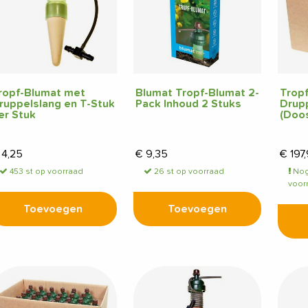
ropf-Blumat met
Blumat Tropf-Blumat 2-
Trop
ruppelslang en T-Stuk
Pack Inhoud 2 Stuks
Drupp
er Stuk
(Doos
4,25
€
9,35
€
197
453 st op voorraad
26 st op voorraad
Nog
voor
Toevoegen
Toevoegen