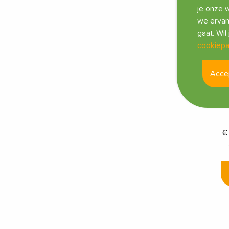
je onze w
we ervan
gaat. Wi
cookiepa
Acce
B
M
D
€