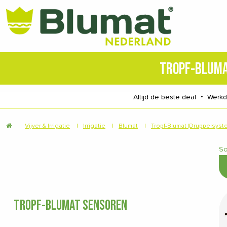
TROPF-BLUM
Altijd de beste deal
・
Werk
|
Vijver & Irrigatie
|
Irrigatie
|
Blumat
|
Tropf-Blumat (Druppelsyst
So
TROPF-BLUMAT SENSOREN