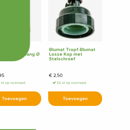
f-Blumat Vlak
Blumat Tropf-Blumat
er Druppelslang Ø
Losse Kop met
m
Stelschroef
95
€
2,50
 st op voorraad
52 st op voorraad
Toevoegen
Toevoegen