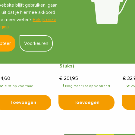
ebsite blijft gebruiken, gaan
 uit dat je hiermee akkoord
l je meer weten?
Bekijk onze
gina
.
pteer
Voorkeuren
lumat Tropf-Blumat
Blumat Tropf-Blumat
Trop
axi zonder
Maxi zonder
Zond
ruppelslang
Druppelslang (Doos 50
7.5 c
Stuks)
4,60
€
201,95
€
32,
71 st op voorraad
Nog maar 1 st op voorraad
25
Toevoegen
Toevoegen