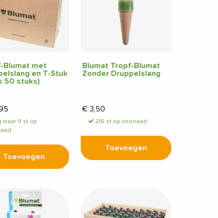
f-Blumat met
Blumat Tropf-Blumat
elslang en T-Stuk
Zonder Druppelslang
 50 stuks)
,95
€
3,50
 maar 9 st op
216 st op voorraad
raad
Toevoegen
Toevoegen