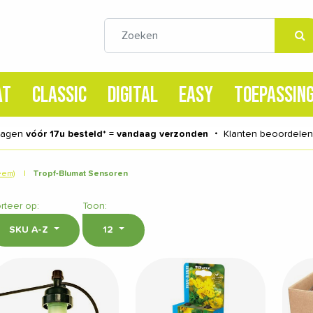
AT
CLASSIC
DIGITAL
EASY
TOEPASSIN
dagen
vóór 17u besteld
* =
vandaag verzonden
・
Klanten beoordele
eem)
|
Tropf-Blumat Sensoren
rteer op:
Toon:
SKU A-Z
12