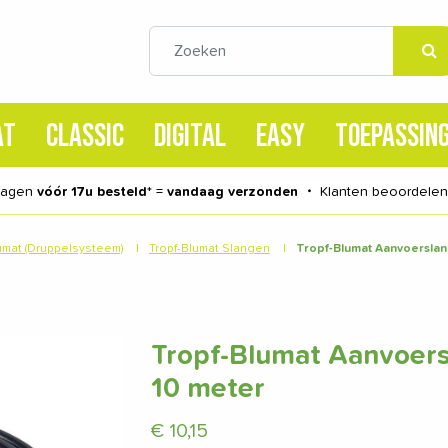
AT
CLASSIC
DIGITAL
EASY
TOEPASSIN
dagen
vóór 17u besteld
* =
vandaag verzonden
・
Klanten beoordele
umat (Druppelsysteem)
|
Tropf-Blumat Slangen
|
Tropf-Blumat Aanvoerslan
Tropf-Blumat Aanvoers
10 meter
€
10,15