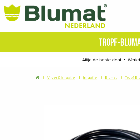
TROPF-BLUM
Altijd de beste deal
・
Werk
|
Vijver & Irrigatie
|
Irrigatie
|
Blumat
|
Tropf-Bl