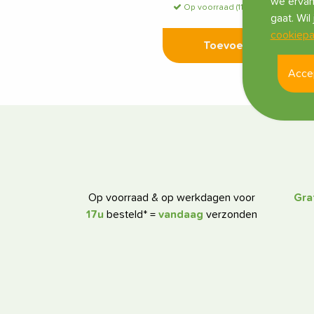
we ervan
Op voorraad (119 st)
gaat. Wi
cookiepa
Toevoegen
Acce
Op voorraad & op werkdagen voor
Gra
17u
besteld* =
vandaag
verzonden