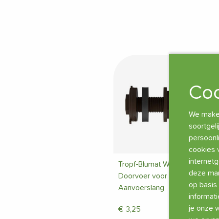
Coo
We maken
soortgeli
persoonli
cookies 
internet
Tropf-Blumat Watervat
deze man
Doorvoer voor 8 mm
op basis 
Aanvoerslang
informati
je onze w
€
3,25