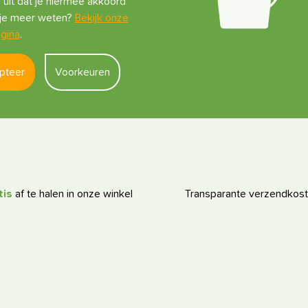
 uit dat je hiermee akkoord
l je meer weten?
Bekijk onze
gina
.
pteer
Voorkeuren
tis
af te halen in onze winkel
Transparante verzendkos