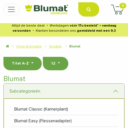
0
Altijd de beste deal
・
Werkdagen
vóór 17u besteld
* =
vandaag
verzonden
・
Klanten beoordelen ons
gemiddeld met een 9,3
|
Vijver & Irrigatie
|
Irrigatie
|
Blumat
Titel A-Z
12
Blumat
Subcategorieën
Blumat Classic (Kamerplant)
Blumat Easy (Flessenadapter)