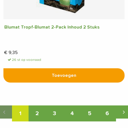
Blumat Tropf-Blumat 2-Pack Inhoud 2 Stuks
€
9,35
26 st op voorraad
Toevoegen
1
2
3
4
5
6