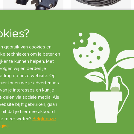
Tropf-Blumat
Tropf-Blumat Druppelslang
kies?
Zekeringsklem voor Ø 8
Ø 3 mm Rol 100 meter
mm en Ø 3 mm
 gebruik van cookies en
€
116,10
Verbindingen
jke technieken om je beter en
Beperkte voorraad (6 st)
jker te kunnen helpen. Met
€
0,70
volgen wij en derden je
Op voorraad (232 st)
Toevoegen
gedrag op onze website. Op
ier tonen we je advertenties
Toevoegen
van je interesses en kun je
e delen via sociale media. Als
ebsite blijft gebruiken, gaan
 uit dat je hiermee akkoord
l je meer weten?
Bekijk onze
gina
.