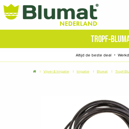
TROPF-BLUM
Altijd de beste deal
・
Werk
|
Vijver & Irrigatie
|
Irrigatie
|
Blumat
|
Tropf-Bl