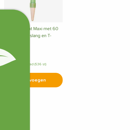
Tropf-Blumat Maxi met 60
cm Druppelslang en T-
Stuk
€
5,95
Op voorraad (536 st)
Toevoegen