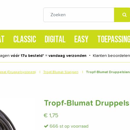
AT
CLASSIC
DIGITAL
EASY
TOEPASSIN
dagen
vóór 17u besteld
* =
vandaag verzonden
・
Klanten beoordele
umat (Druppelsysteem)
|
Tropf-Blumat Slangen
|
Tropf-Blumat Druppelslan
Tropf-Blumat Druppels
€
1,75
666 st op voorraad