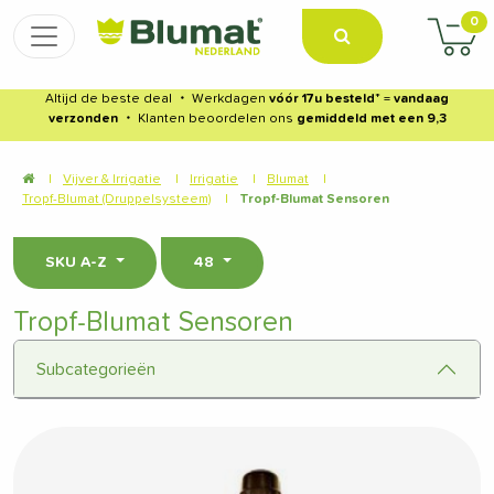
0
Altijd de beste deal
・
Werkdagen
vóór 17u besteld
* =
vandaag
verzonden
・
Klanten beoordelen ons
gemiddeld met een 9,3
|
Vijver & Irrigatie
|
Irrigatie
|
Blumat
|
Tropf-Blumat (Druppelsysteem)
|
Tropf-Blumat Sensoren
SKU A-Z
48
Tropf-Blumat Sensoren
Subcategorieën