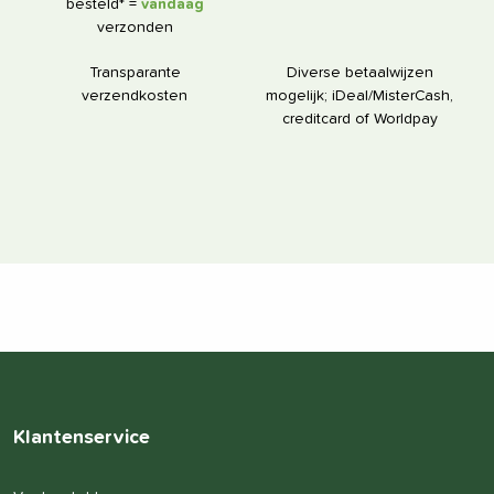
besteld* =
vandaag
verzonden
Transparante
Diverse betaalwijzen
verzendkosten
mogelijk; iDeal/MisterCash,
creditcard of Worldpay
Klantenservice