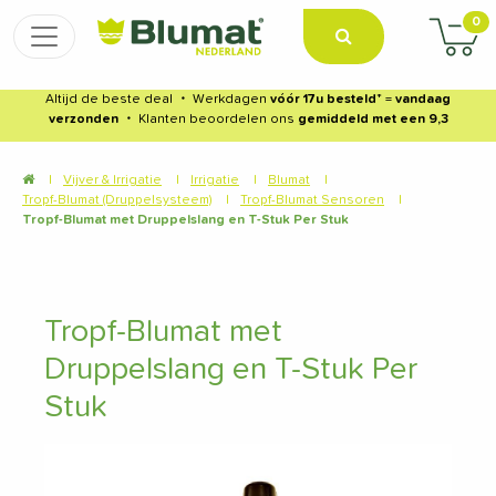
0
Altijd de beste deal
・
Werkdagen
vóór 17u besteld
* =
vandaag
verzonden
・
Klanten beoordelen ons
gemiddeld met een 9,3
|
Vijver & Irrigatie
|
Irrigatie
|
Blumat
|
Tropf-Blumat (Druppelsysteem)
|
Tropf-Blumat Sensoren
|
Tropf-Blumat met Druppelslang en T-Stuk Per Stuk
Tropf-Blumat met
Druppelslang en T-Stuk Per
Stuk