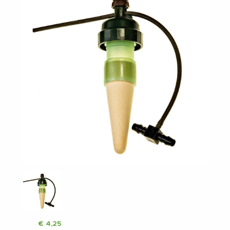
Vorige
Volgende
€
4,25