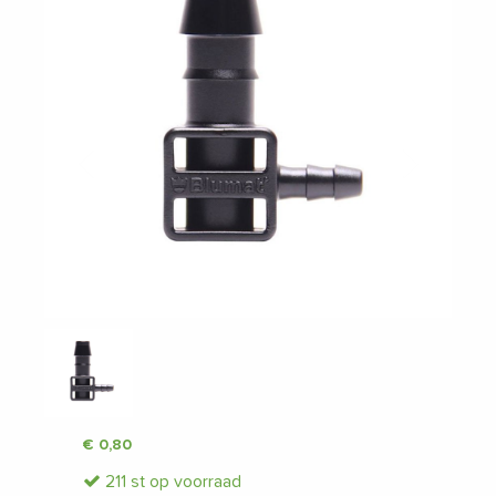
Vorige
Volgende
€
0,80
211 st op voorraad