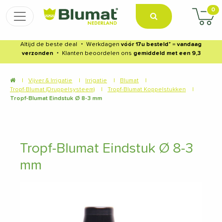
0
Altijd de beste deal
・
Werkdagen
vóór 17u besteld
* =
vandaag
verzonden
・
Klanten beoordelen ons
gemiddeld met een 9,3
|
Vijver & Irrigatie
|
Irrigatie
|
Blumat
|
Tropf-Blumat (Druppelsysteem)
|
Tropf-Blumat Koppelstukken
|
Tropf-Blumat Eindstuk Ø 8-3 mm
Tropf-Blumat Eindstuk Ø 8-3
mm