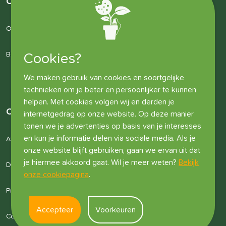
Over ons
Over ons
Bedrijfsgegevens
Cookies?
We maken gebruik van cookies en soortgelijke
technieken om je beter en persoonlijker te kunnen
helpen. Met cookies volgen wij en derden je
Overige informatie
internetgedrag op onze website. Op deze manier
tonen we je advertenties op basis van je interesses
en kun je informatie delen via sociale media. Als je
Algemene voorwaarden
onze website blijft gebruiken, gaan we ervan uit dat
je hiermee akkoord gaat. Wil je meer weten?
Bekijk
Disclaimer
onze cookiepagina
.
Privacyverklaring
Accepteer
Voorkeuren
Cookies