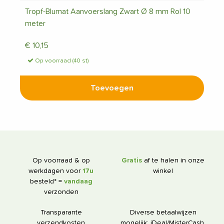
Tropf-Blumat Aanvoerslang Zwart Ø 8 mm Rol 10
meter
€
10,15
Op voorraad (40 st)
Toevoegen
Op voorraad & op
Gratis
af te halen in onze
werkdagen voor
17u
winkel
besteld* =
vandaag
verzonden
Transparante
Diverse betaalwijzen
verzendkosten
mogelijk; iDeal/MisterCash,